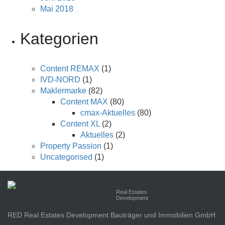
Mai 2018
Kategorien
Content REMAX
(1)
IVD-NORD
(1)
Maklermarke
(82)
Content MAX
(80)
cmax-Aktuelles
(80)
Content XL
(2)
Aktuelles
(2)
Property Passion
(1)
Uncategorised
(1)
Real Estates
Development
RED Real Estates Development Bauträger und Immobilien GmbH