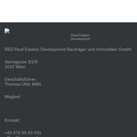
Real Estates
Development
RED Real Estates Development Bauträger und Immobilien GmbH
Sterngasse 3/2/6
1010 Wien
Geschäftsführer:
Thomas Uhlir MBA
Mitglied:
Kontakt:
+43 676 50 63 031