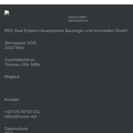
Real Estates
Development
RED Real Estates Development Bauträger und Immobilien GmbH
Sterngasse 3/2/6
1010 Wien
Geschäftsführer:
Thomas Uhlir MBA
Mitglied:
Kontakt:
+43 676 50 63 031
office@immo.red
Datenschutz