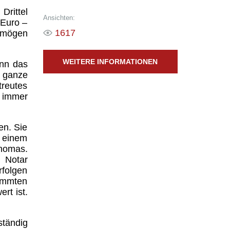
Drittel
Ansichten:
 Euro –
1617
ermögen
WEITERE INFORMATIONEN
enn das
s ganze
treutes
 immer
en. Sie
n einem
Thomas.
m Notar
rfolgen
timmten
rt ist.
ständig