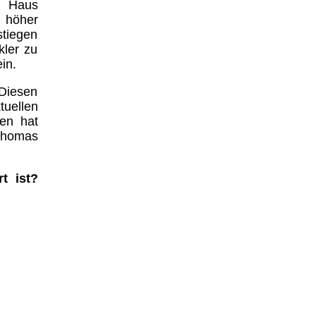
m Haus
t höher
stiegen
kler zu
in.
 Diesen
tuellen
ren hat
Thomas
t ist?