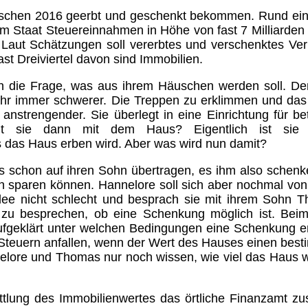
schen 2016 geerbt und geschenkt bekommen. Rund ein 
em Staat Steuereinnahmen in Höhe von fast 7 Milliarden
t. Laut Schätzungen soll vererbtes und verschenktes V
ast Dreiviertel davon sind Immobilien.
sich die Frage, was aus ihrem Häuschen werden soll. D
ihr immer schwerer. Die Treppen zu erklimmen und da
anstrengender. Sie überlegt in eine Einrichtung für be
 sie dann mit dem Haus? Eigentlich ist sie
das Haus erben wird. Aber was wird nun damit?
es schon auf ihren Sohn übertragen, es ihm also schenk
ern sparen können. Hannelore soll sich aber nochmal vo
dee nicht schlecht und besprach sie mit ihrem Sohn 
 zu besprechen, ob eine Schenkung möglich ist. Bei
geklärt unter welchen Bedingungen eine Schenkung e
e Steuern anfallen, wenn der Wert des Hauses einen bes
elore und Thomas nur noch wissen, wie viel das Haus we
ittlung des Immobilienwertes das örtliche Finanzamt zu