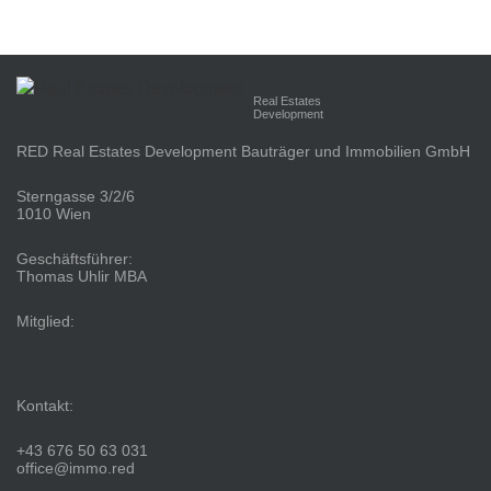
Real Estates
Development
RED Real Estates Development Bauträger und Immobilien GmbH
Sterngasse 3/2/6
1010 Wien
Geschäftsführer:
Thomas Uhlir MBA
Mitglied:
Kontakt:
+43 676 50 63 031
office@immo.red