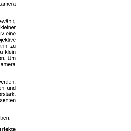
ikamera
ewählt,
kleiner
iv eine
jektive
ann zu
u klein
gen. Um
 Kamera
werden.
ren und
rstärkt
ssenten
aben.
rfekte