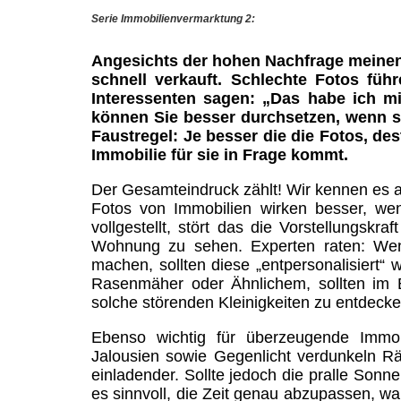
Serie Immobilienvermarktung 2:
Angesichts der hohen Nachfrage meinen 
schnell verkauft. Schlechte Fotos füh
Interessenten sagen: „Das habe ich mi
können Sie besser durchsetzen, wenn si
Faustregel: Je besser die die Fotos, des
Immobilie für sie in Frage kommt.
Der Gesamteindruck zählt! Wir kennen es au
Fotos von Immobilien wirken besser, w
vollgestellt, stört das die Vorstellungskr
Wohnung zu sehen. Experten raten: We
machen, sollten diese „entpersonalisiert“
Rasenmäher oder Ähnlichem, sollten im B
solche störenden Kleinigkeiten zu entdecke
Ebenso wichtig für überzeugende Immob
Jalousien sowie Gegenlicht verdunkeln R
einladender. Sollte jedoch die pralle Sonn
es sinnvoll, die Zeit genau abzupassen, wa