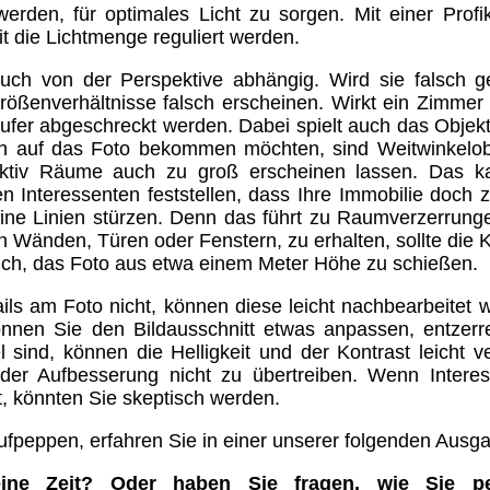
rden, für optimales Licht zu sorgen. Mit einer Prof
t die Lichtmenge reguliert werden.
auch von der Perspektive abhängig. Wird sie falsch g
ßenverhältnisse falsch erscheinen. Wirkt ein Zimmer 
Käufer abgeschreckt werden. Dabei spielt auch das Objekt
h auf das Foto bekommen möchten, sind Weitwinkelob
jektiv Räume auch zu groß erscheinen lassen. Das k
 Interessenten feststellen, dass Ihre Immobilie doch z
 keine Linien stürzen. Denn das führt zu Raumverzerrun
n Wänden, Türen oder Fenstern, zu erhalten, sollte die
ich, das Foto aus etwa einem Meter Höhe zu schießen.
s am Foto nicht, können diese leicht nachbearbeitet 
können Sie den Bildausschnitt etwas anpassen, entzer
sind, können die Helligkeit und der Kontrast leicht ve
der Aufbesserung nicht zu übertreiben. Wenn Intere
t, könnten Sie skeptisch werden.
ufpeppen, erfahren Sie in einer unserer folgenden Ausg
ne Zeit? Oder haben Sie fragen, wie Sie pe