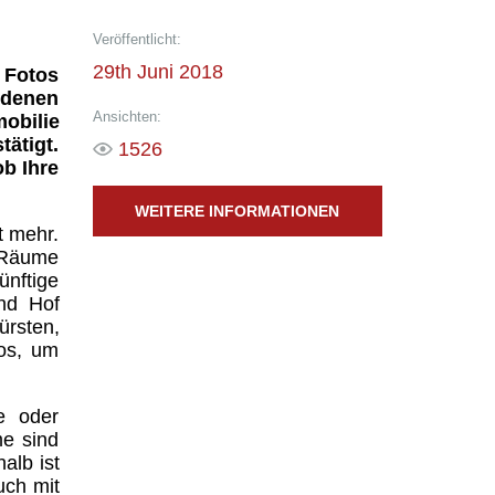
Veröffentlicht:
29th Juni 2018
 Fotos
 denen
Ansichten:
obilie
ätigt.
1526
ob Ihre
WEITERE INFORMATIONEN
t mehr.
 Räume
ünftige
nd Hof
ürsten,
tos, um
e oder
me sind
alb ist
uch mit