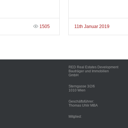
1505
11th Januar 2019
RED Real Estates Development
Bauträger und Immobilien
GmbH
Sterngasse 3/2/6
1010 Wien
Geschäftsführer:
Thomas Uhlir MBA
Mitglied: