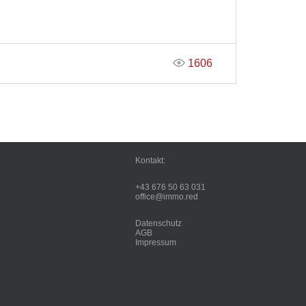
1606
Kontakt:
+43 676 50 63 031
office@immo.red
Datenschutz
AGB
Impressum