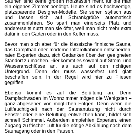
Saunen sind keine großen Holzkästen mehr, für die man
ein eigenes Zimmer benötigt. Heute sind es hochwertige,
platzsparende Designer-Modelle. Sie sehen stylisch aus
und lassen sich auf Schrankgröße automatisch
zusammenfahren. So spart man einerseits Platz und
andererseits nutzt man sie öfter, weil man nicht mehr extra
dafür in den Garten oder in den Keller muss.
Bevor man sich aber für die klassische finnische Sauna,
das Dampfbad oder moderne Infrarotkabinen entscheiden,
raten Experten dazu, sich Gedanken über den geeigneten
Standort zu machen. Hier kommt es sowohl auf Strom- und
Wasseranschlüsse an, als auch auf den richtigen
Untergrund. Denn der muss wasserfest und glatt
beschaffen sein. In der Regel wird hier zu Fliesen
gegriffen.
Ebenso kommt es auf die Belüftung an. Denn
Dampfschwaden im Wohnzimmer mögen die Wenigsten –
ganz abgesehen von möglichen Folgen. Denn wenn die
Luftfeuchtigkeit nach der Saunanutzung nicht durch
Fenster oder eine Belüftung entweichen kann, bildet sich
schnell Schimmel. Außerdem empfehlen Experten, einen
Zugang zu frischer Luft für die nötige Abkühlung nach dem
Saunagang oder in den Pausen.