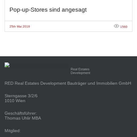
Pop-up-Stores sind angesagt
25th Mai 2018
1560
Real Estates
Development
RED Real Estates Development Bauträger und Immobilien GmbH
Sterngasse 3/2/6
1010 Wien
Geschäftsführer:
Thomas Uhlir MBA
Mitglied: