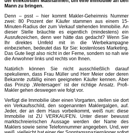
der effektivsten Maßnahmen, um eine Immobilie an den
Mann zu bringen.
Denn – psst – hier kommt Makler-Geheimnis Nummer
zwei: 80 Prozent der Käufer stammen aus einem 15-
Minuten-Radius der zum Verkauf stehenden Immobilie. An
dieser Stelle bräuchte es eigentlich (mindestens) ein
Ausrufezeichen, denn wer hätte das gedacht? Wenn Sie
Ihr direktes Umfeld mit in die Werbekampagne
einbeziehen, bedeutet das für Sie: kostenloses Marketing.
Das Gute liegt also nicht in der Ferne, sondern so nah wie
die Anwohner links und rechts von Ihnen.
Natürlich können Sie nicht ausschließlich darauf
spekulieren, dass Frau Müller und Herr Meier oder deren
Bekannte zufällig einen geeigneten Käufer kennen. Aber
das Prinzip ‚Weitersagen‘ ist der richtige Ansatz. Profi-
Makler gehen deswegen wie folgt vor.
Verfügt die Immobilie über einen Vorgarten, stellen sie dort
ein Verkaufsschild, den sogenannten Maklergalgen, auf.
Jeder, der an dem Haus vorbeikommt, weiß nun: diese
Immobilie ist ZU VERKAUFEN. Unter dieser bewusst
marktschreierischen Aussage werden der Name des
Maklers sowie seine Telefonnummer angegeben. Und, wer
weiß, vielleicht hat einer der Sonntagsspaziergänger sofort