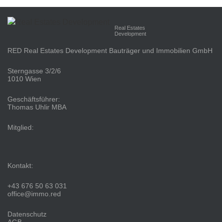
Real Estates
Development
RED Real Estates Development Bauträger und Immobilien GmbH
Sterngasse 3/2/6
1010 Wien
Geschäftsführer:
Thomas Uhlir MBA
Mitglied:
Kontakt:
+43 676 50 63 031
office@immo.red
Datenschutz