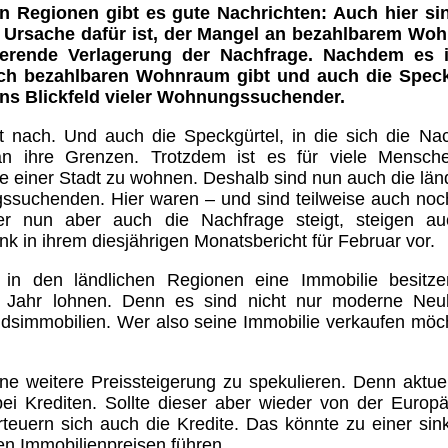
en Regionen gibt es gute Nachrichten: Auch hier si
ie Ursache dafür ist, der Mangel an bezahlbarem Wo
tierende Verlagerung der Nachfrage. Nachdem es 
ch bezahlbaren Wohnraum gibt und auch die Speck
ins Blickfeld vieler Wohnungssuchender.
t nach. Und auch die Speckgürtel, in die sich die Na
 an ihre Grenzen. Trotzdem ist es für viele Mensch
e einer Stadt zu wohnen. Deshalb sind nun auch die län
suchenden. Hier waren – und sind teilweise auch noc
r nun aber auch die Nachfrage steigt, steigen au
nk in ihrem diesjährigen Monatsbericht für Februar vor.
e in den ländlichen Regionen eine Immobilie besitze
es Jahr lohnen. Denn es sind nicht nur moderne Neu
dsimmobilien. Wer also seine Immobilie verkaufen möch
ne weitere Preissteigerung zu spekulieren. Denn aktuel
 bei Krediten. Sollte dieser aber wieder von der Europ
euern sich auch die Kredite. Das könnte zu einer si
n Immobilienpreisen führen.