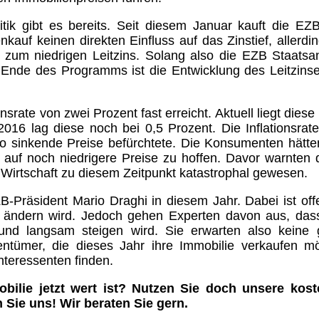
tik gibt es bereits. Seit diesem Januar kauft die EZ
kauf keinen direkten Einfluss auf das Zinstief, allerdi
um niedrigen Leitzins. Solang also die EZB Staatsan
it Ende des Programms ist die Entwicklung des Leitzins
nsrate von zwei Prozent fast erreicht. Aktuell liegt diese 
2016 lag diese noch bei 0,5 Prozent. Die Inflationsrate
so sinkende Preise befürchtete. Die Konsumenten hätt
m auf noch niedrigere Preise zu hoffen. Davor warnten
e Wirtschaft zu diesem Zeitpunkt katastrophal gewesen.
-Präsident Mario Draghi in diesem Jahr. Dabei ist off
r ändern wird. Jedoch gehen Experten davon aus, das
und langsam steigen wird. Sie erwarten also keine 
ntümer, die dieses Jahr ihre Immobilie verkaufen mö
nteressenten finden.
obilie jetzt wert ist? Nutzen Sie doch unsere kost
Sie uns! Wir beraten Sie gern.