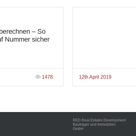
berechnen – So
uf Nummer sicher
1478
12th April 2019
RED Real Estates Development
Bauträger und Immobilien
GmbH