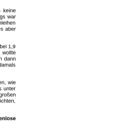
B keine
ngs war
leihen
es aber
bei 1,9
 wollte
en dann
 damals
en, wie
s unter
großen
chten,
enlose