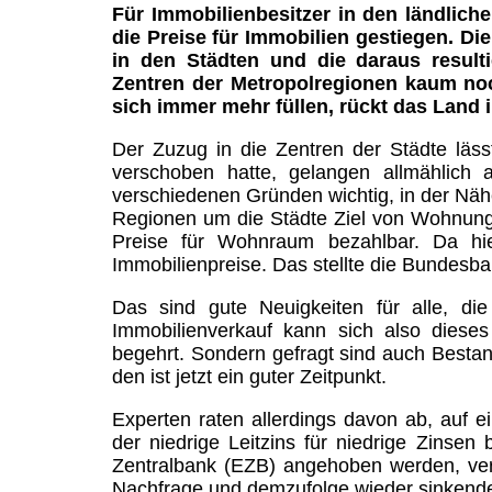
Für Immobilienbesitzer in den ländlich
die Preise für Immobilien gestiegen. D
in den Städten und die daraus resul
Zentren der Metropolregionen kaum no
sich immer mehr füllen, rückt das Land 
Der Zuzug in die Zentren der Städte läss
verschoben hatte, gelangen allmählich
verschiedenen Gründen wichtig, in der Näh
Regionen um die Städte Ziel von Wohnungs
Preise für Wohnraum bezahlbar. Da hie
Immobilienpreise. Das stellte die Bundesba
Das sind gute Neuigkeiten für alle, di
Immobilienverkauf kann sich also dies
begehrt. Sondern gefragt sind auch Bestan
den ist jetzt ein guter Zeitpunkt.
Experten raten allerdings davon ab, auf ei
der niedrige Leitzins für niedrige Zinsen
Zentralbank (EZB) angehoben werden, vert
Nachfrage und demzufolge wieder sinkende