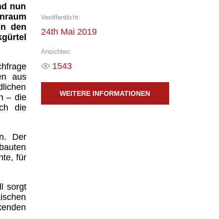
nd nun
hnraum
Veröffentlicht:
in den
24th Mai 2019
gürtel
Ansichten:
1543
chfrage
en aus
dlichen
WEITERE INFORMATIONEN
h – die
ch die
n. Der
bauten
te, für
l sorgt
äischen
nkenden